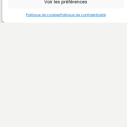
Voir les préférences
Politique de cookies
Politique de confidentialité
Pull Francis
climatherm66.com
Conditions générales
–
Contact